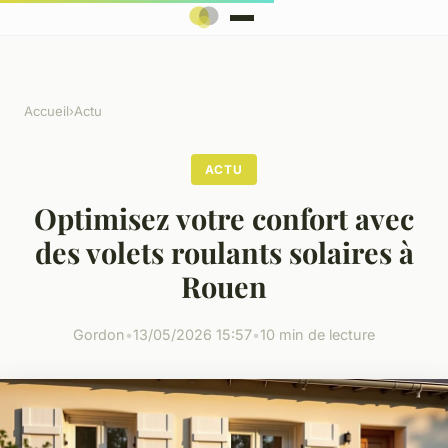
Accueil
›
Actu
ACTU
Optimisez votre confort avec
des volets roulants solaires à
Rouen
Gordon
•
13/05/2026 15:57
•
10 min de lecture